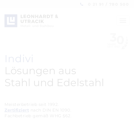
0 21 91 / 780 500
Toggl
navig
|
Individuelle
Lösungen aus
Stahl und Edelstahl
Meisterbetrieb seit 1992.
Zertifiziert
nach DIN EN 1090.
Fachbetrieb gemäß WHG §62.